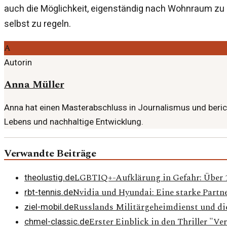
auch die Möglichkeit, eigenständig nach Wohnraum zu 
selbst zu regeln.
A
Autorin
Anna Müller
Anna hat einen Masterabschluss in Journalismus und berich
Lebens und nachhaltige Entwicklung.
Verwandte Beiträge
LGBTIQ+-Aufklärung in Gefahr: Über 10
theolustig.de
Nvidia und Hyundai: Eine starke Partne
rbt-tennis.de
Russlands Militärgeheimdienst und di
ziel-mobil.de
Erster Einblick in den Thriller "
chmel-classic.de