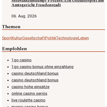
Selbstanzündungs-Prozess: Ein Geduldsspiel am
Amtsgericht Freudenstadt
06. Aug. 2026
Themen
Sport
Kultur
Gesellschaft
Politik
Technologie
Leben
Empfohlen
1go casino
1go casino bonus ohne einzahlung
casino deutschland bonus
casino deutschland bonus
casino hohe einsätze
online casino seriös
live roulette casino
monro casino bonus