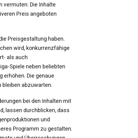
n vermuten: Die Inhalte
tiveren Preis angeboten
ie Preisgestaltung haben.
chen wird, konkurrenzfähige
rt- als auch
liga-Spiele neben beliebten
ng erhöhen. Die genaue
n bleiben abzuwarten.
derungen bei den Inhalten mit
ind, lassen durchblicken, dass
igenproduktionen und
heres Programm zu gestalten.
ormate und Überraschungen