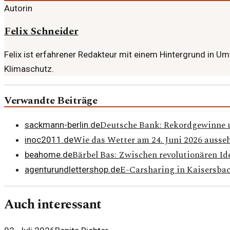
Autorin
Felix Schneider
Felix ist erfahrener Redakteur mit einem Hintergrund in U
Klimaschutz.
Verwandte Beiträge
Deutsche Bank: Rekordgewinne 
sackmann-berlin.de
Wie das Wetter am 24. Juni 2026 ausse
inoc2011.de
Bärbel Bas: Zwischen revolutionären I
beahome.de
E-Carsharing in Kaisersbach
agenturundlettershop.de
Auch interessant